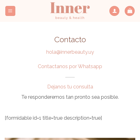
Saltar
al
contenido
Contacto
hola@innerbeauty.uy
Contactanos por Whatsapp
Dejanos tu consulta
Te responderemos tan pronto sea posible.
[formidable id=1 title=true description=true]