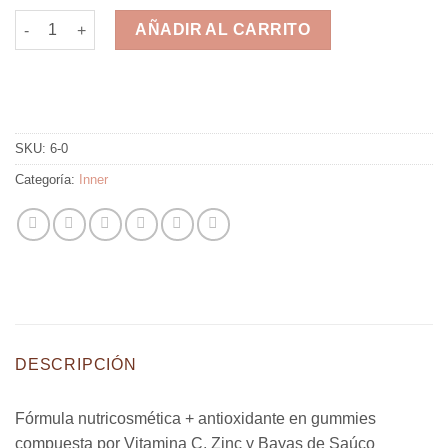
$1,840.
$1,472.
Elderberry & Vitamin C en Gummies x 60 cantidad
AÑADIR AL CARRITO
Compra una suscripción y ahorra +15%
SKU:
6-0
Categoría:
Inner
DESCRIPCIÓN
Fórmula nutricosmética + antioxidante en gummies
compuesta por Vitamina C, Zinc y Bayas de Saúco