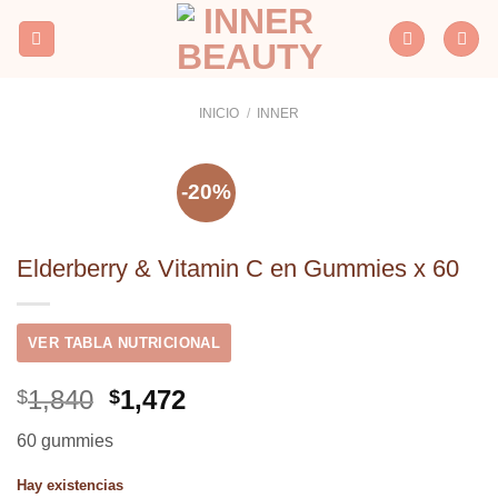
Saltar
al
contenido
INICIO
/
INNER
-20%
Elderberry & Vitamin C en Gummies x 60
VER TABLA NUTRICIONAL
El
El
1,840
1,472
$
$
precio
precio
60 gummies
original
actual
era:
es:
Hay existencias