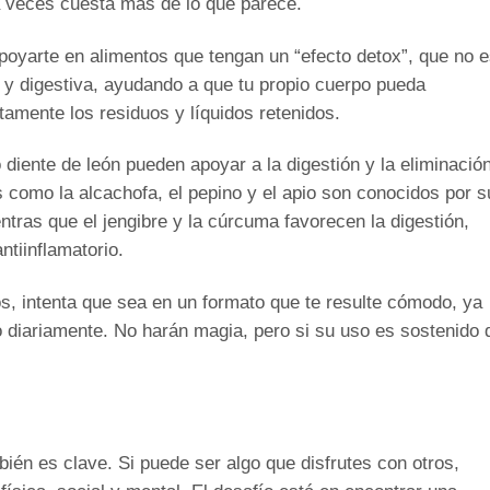
a a veces cuesta más de lo que parece.
apoyarte en alimentos que tengan un “efecto detox”, que no 
a y digestiva, ayudando a que tu propio cuerpo pueda
tamente los residuos y líquidos retenidos.
 diente de león pueden apoyar a la digestión y la eliminació
s como la alcachofa, el pepino y el apio son conocidos por s
entras que el jengibre y la cúrcuma favorecen la digestión,
ntiinflamatorio.
os, intenta que sea en un formato que te resulte cómodo, ya
 diariamente. No harán magia, pero si su uso es sostenido 
bién es clave. Si puede ser algo que disfrutes con otros,