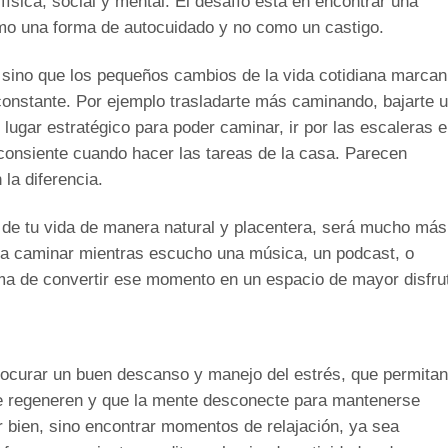
física, social y mental. El desafío está en encontrar una
omo una forma de autocuidado y no como un castigo.
 sino que los pequeños cambios de la vida cotidiana marcan
onstante. Por ejemplo trasladarte más caminando, bajarte 
lugar estratégico para poder caminar, ir por las escaleras 
consiente cuando hacer las tareas de la casa. Parecen
la diferencia.
 de tu vida de manera natural y placentera, será mucho más
sta caminar mientras escucho una música, un podcast, o
ma de convertir ese momento en un espacio de mayor disfru
rocurar un buen descanso y manejo del estrés, que permitan
 se regeneren y que la mente desconecte para mantenerse
ir bien, sino encontrar momentos de relajación, ya sea