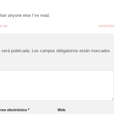
than anyone else I’ve read.
48 AM
RESPON
o será publicada.
Los campos obligatorios están marcados
reo electrónico
*
Web