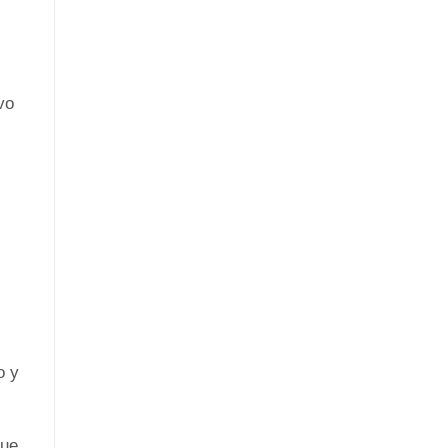
vo
o y
que