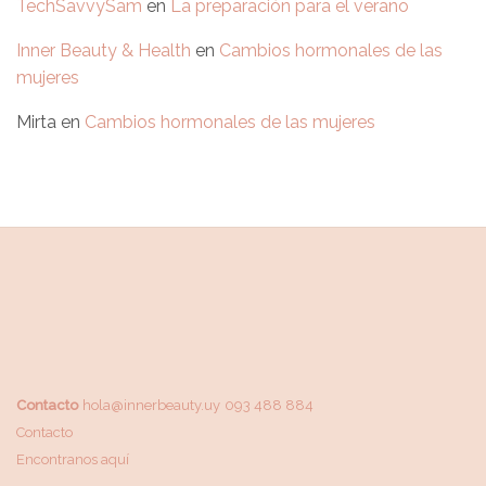
TechSavvySam
en
La preparación para el verano
Inner Beauty & Health
en
Cambios hormonales de las
mujeres
Mirta
en
Cambios hormonales de las mujeres
Contacto
hola@innerbeauty.uy
093 488 884
Contacto
Encontranos aquí