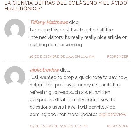
LA CIENCIA DETRÁS DEL COLÁGENO Y EL ÁCIDO
HIALURÓNICO
”
Tiffany Matthews
dice:
I am sure this post has touched all the
internet visitors, its really really nice article on
building up new weblog.
18 DE DICIEMBRE DE 2025 EN 2:02 AM
RESPONDER
aipilotreview
dice:
Just wanted to drop a quick note to say how
helpful this post was for my research. It is
refreshing to read such a well written
perspective that actually addresses the
questions users have. I will definitely be
coming back for more updates
aipilotreview
25 DE ENERO DE 2026 EN 7:42 PM
RESPONDER