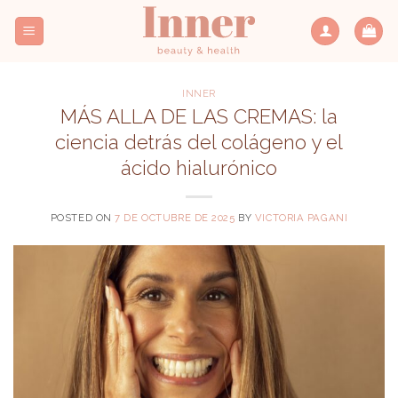
Saltar
al
contenido
INNER
MÁS ALLA DE LAS CREMAS: la
ciencia detrás del colágeno y el
ácido hialurónico
POSTED ON
7 DE OCTUBRE DE 2025
BY
VICTORIA PAGANI