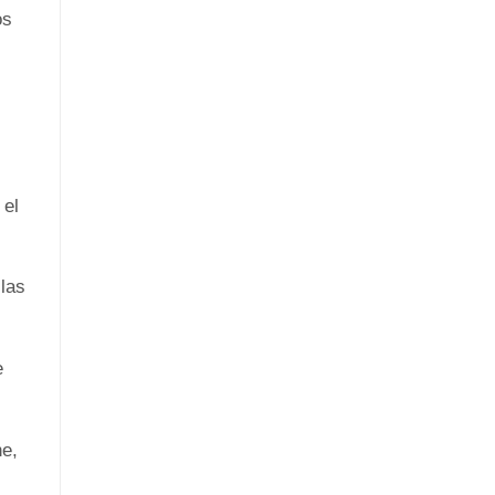
os
 el
las
e
ne,