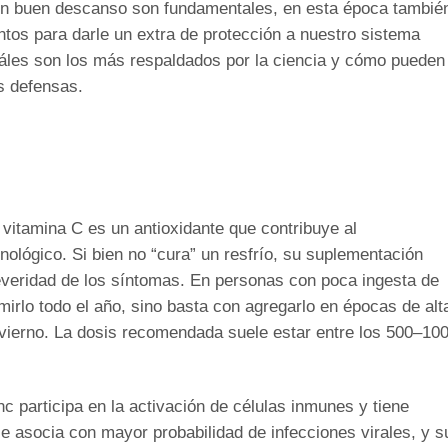
 un buen descanso son fundamentales, en esta época tambié
os para darle un extra de protección a nuestro sistema
uáles son los más respaldados por la ciencia y cómo pueden
s defensas.
vitamina C es un antioxidante que contribuye al
ológico. Si bien no “cura” un resfrío, su suplementación
severidad de los síntomas. En personas con poca ingesta de
irlo todo el año, sino basta con agregarlo en épocas de alt
vierno. La dosis recomendada suele estar entre los 500–10
nc participa en la activación de células inmunes y tiene
se asocia con mayor probabilidad de infecciones virales, y s