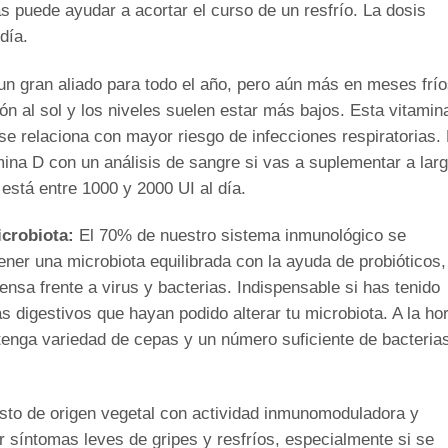
 puede ayudar a acortar el curso de un resfrío. La dosis
día.
un gran aliado para todo el año, pero aún más en meses frío
 al sol y los niveles suelen estar más bajos. Esta vitamin
 se relaciona con mayor riesgo de infecciones respiratorias.
ina D con un análisis de sangre si vas a suplementar a lar
 está entre 1000 y 2000 UI al día.
icrobiota:
El 70% de nuestro sistema inmunológico se
ener una microbiota equilibrada con la ayuda de probióticos,
nsa frente a virus y bacterias. Indispensable si has tenido
s digestivos que hayan podido alterar tu microbiota. A la ho
tenga variedad de cepas y un número suficiente de bacteria
o de origen vegetal con actividad inmunomoduladora y
viar síntomas leves de gripes y resfríos, especialmente si se