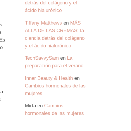
detrás del colágeno y el
ácido hialurónico
Tiffany Matthews
en
MÁS
s.
ALLA DE LAS CREMAS: la
a
ciencia detrás del colágeno
 Es
y el ácido hialurónico
go
TechSavvySam
en
La
preparación para el verano
Inner Beauty & Health
en
Cambios hormonales de las
ra
mujeres
s
Mirta
en
Cambios
hormonales de las mujeres