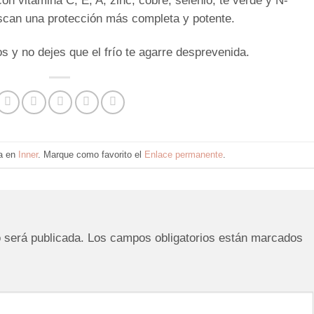
on vitamina C, E, A, zinc, cobre, selenio, té verde y N-
uscan una protección más completa y potente.
s y no dejes que el frío te agarre desprevenida.
da en
Inner
. Marque como favorito el
Enlace permanente
.
o será publicada.
Los campos obligatorios están marcados